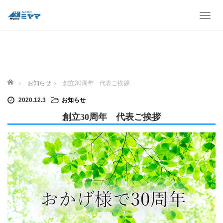
T
o
g
g
l
e
ホーム
n
お知らせ
創立30周年 代表ご挨拶
a
2020.12.3
お知らせ
v
i
創立30周年 代表ご挨拶
g
a
t
i
o
n