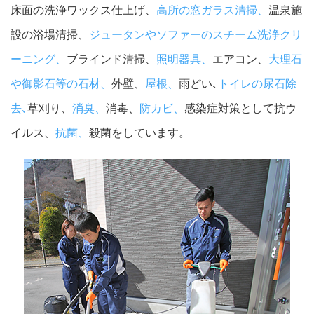
床面の洗浄ワックス仕上げ、
高所の窓ガラス清掃、
温泉施
設の浴場清掃、
ジュータンやソファーのスチーム洗浄クリ
ーニング、
ブラインド清掃、
照明器具、
エアコン、
大理石
や御影石等の石材、
外壁、
屋根、
雨どい､
トイレの尿石除
去､
草刈り、
消臭、
消毒、
防カビ、
感染症対策として抗ウ
イルス、
抗菌、
殺菌をしています。