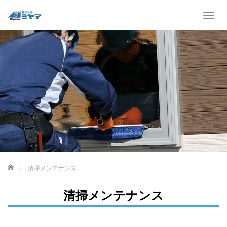
T
o
g
g
l
e
n
a
v
i
g
a
t
i
ホーム
清掃メンテナンス
o
n
清掃メンテナンス